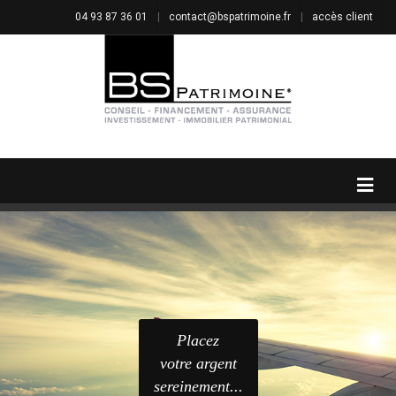
04 93 87 36 01
|
contact@bspatrimoine.fr
|
accès client
Placez
votre argent
sereinement...