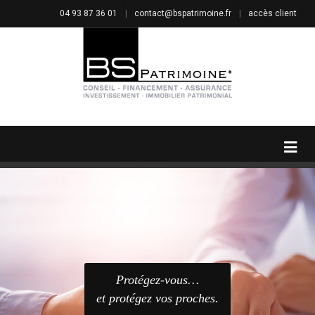
04 93 87 36 01
|
contact@bspatrimoine.fr
|
accès client
Protégez-vous…
et protégez vos proches.